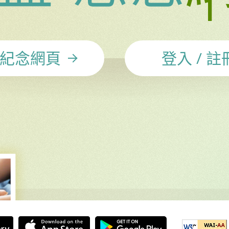
紀念網頁
登入 / 註