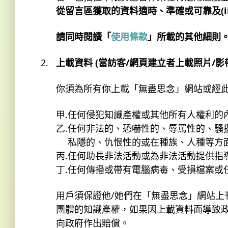
從留言區獲取的資料適時、準確或可靠及(i
請同時閱讀「
使用條款
」所載的其他細則
上載資料 (當訪客∕網頁建立者上載照片∕
你須為所有你上載「無盡思念」網站或經
甲.
任何侵犯知識產權或其他所有人權利的
乙.
任何非法的、恐嚇性的、辱罵性的、騷
私隱的、仇恨性的或在種族、人種等方
丙.
任何助長非法活動或為非法活動提供指
丁.
任何傳播或帶有電腦病毒、受損檔案或
用戶須保證他∕她們在「無盡思念」網站上
團體的知識產權，如果因上載資料而導致
向政府作出賠償。